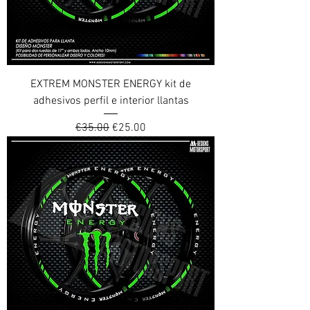
EXTREM MONSTER ENERGY kit de
adhesivos perfil e interior llantas
Regular Price
Sale Price
€35.00
€25.00