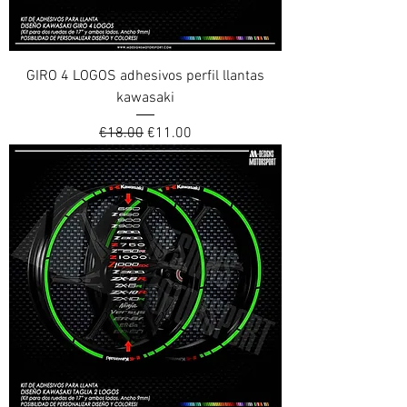
GIRO 4 LOGOS adhesivos perfil llantas
kawasaki
Regular Price
Sale Price
€18.00
€11.00