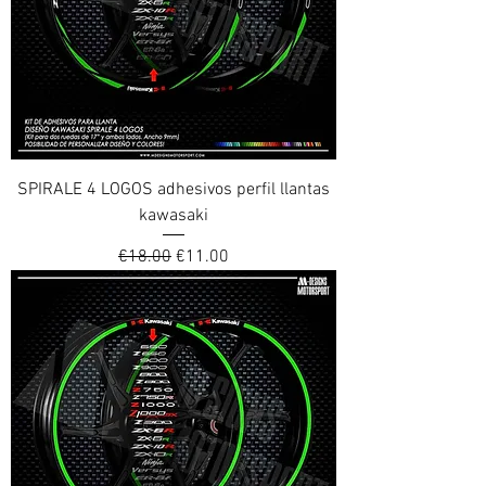
SPIRALE 4 LOGOS adhesivos perfil llantas
kawasaki
Regular Price
Sale Price
€18.00
€11.00