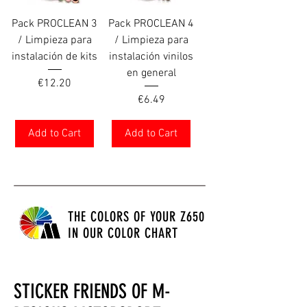
Pack PROCLEAN 3
Pack PROCLEAN 4
/ Limpieza para
/ Limpieza para
instalación de kits
instalación vinilos
en general
Price
€12.20
Price
€6.49
Add to Cart
Add to Cart
THE COLORS OF YOUR Z650
IN OUR COLOR CHART
STICKER FRIENDS OF M-