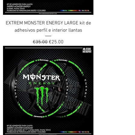
EXTREM MONSTER ENERGY LARGE kit de
adhesivos perfil e interior llantas
Regular Price
Sale Price
€35.00
€25.00