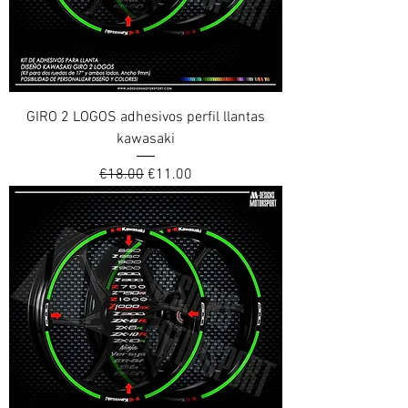
GIRO 2 LOGOS adhesivos perfil llantas
kawasaki
Regular Price
Sale Price
€18.00
€11.00