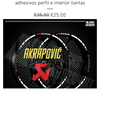
adhesivos perfil e interior llantas
Regular Price
Sale Price
€35.00
€25.00
EXTREM AKRAPOVIC KAWASAKI kit de
adhesivos perfil e interior llantas Kawasaki