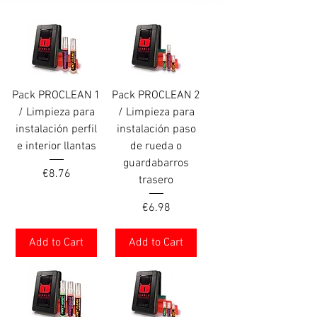
Pack PROCLEAN 1
Pack PROCLEAN 2
/ Limpieza para
/ Limpieza para
instalación perfil
instalación paso
e interior llantas
de rueda o
guardabarros
Price
€8.76
trasero
Price
€6.98
Add to Cart
Add to Cart