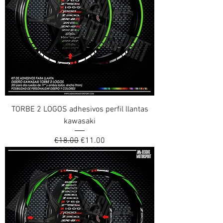
TORBE 2 LOGOS adhesivos perfil llantas
kawasaki
Regular Price
Sale Price
€18.00
€11.00