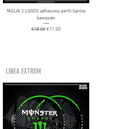
TAGLIA 2 LOGOS adhesivos perfil llantas
kawasaki
Regular Price
Sale Price
€18.00
€11.00
Load More
LINEA EXTREM