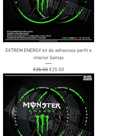
EXTREM ENERGY kit de adhesivos perfil e
interior llantas
Regular Price
Sale Price
€35.00
€25.00