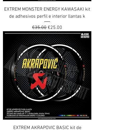
EXTREM MONSTER ENERGY KAWASAKI kit
de adhesivos perfil e interior llantas k
Regular Price
Sale Price
€35.00
€25.00
EXTREM AKRAPOVIC BASIC kit de