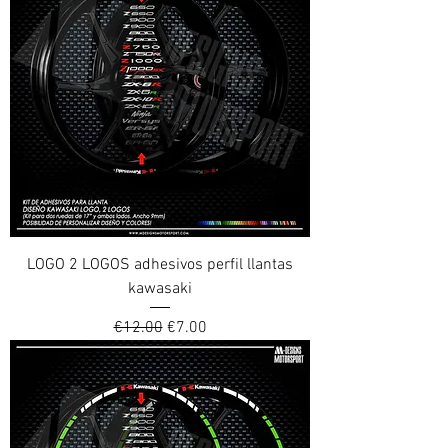
LOGO 2 LOGOS adhesivos perfil llantas
kawasaki
Regular Price
Sale Price
€12.00
€7.00