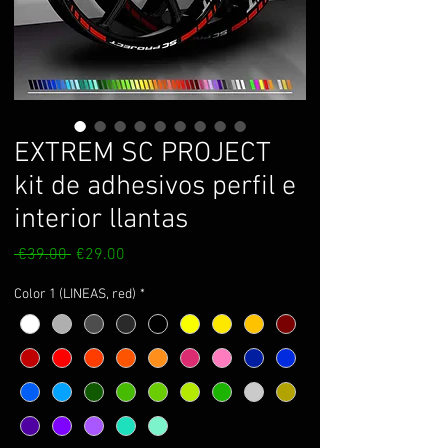
EXTREM SC PROJECT
kit de adhesivos perfil e
interior llantas
Regular
Sale
 €39.00 
€29.00
Price
Price
Color 1 (LINEAS, red)
*