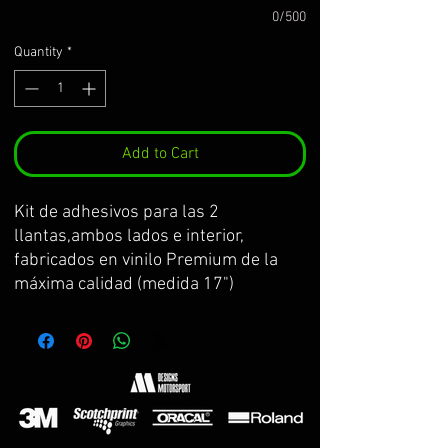
0/500
Quantity
*
Add to Cart
Kit de adhesivos para las 2
llantas,ambos lados e interior,
fabricados en vinilo Premium de la
máxima calidad (medida 17")
Se sirve por partes, cortados con la
curvatura de la llanta y con
transportador para facilitar su
colocación.
El kit incluye: adhesivos para perfil,
adhesivos para el interior de llanta,