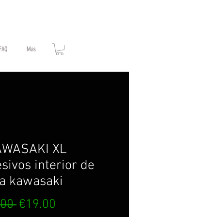
FAQ
Mas
AWASAKI XL
sivos interior de
ta kawasaki
Regular
Sale
.00 
€19.00