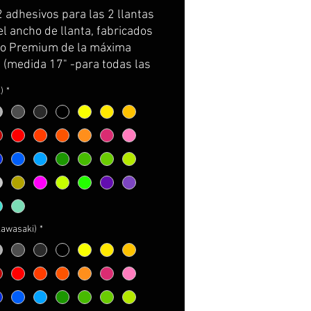
Price
Price
2 adhesivos para las 2 llantas
el ancho de llanta, fabricados
ilo Premium de la máxima
d (medida 17" -para todas las
ki-)
)
*
e por partes y con
rtador para facilitar su
ión.
incluye: adhesivos e
cciones de cuidados y
e.
R AMPLIACIÓN DE
kawasaki)
*
ACIÓN A PIE DE PÁGINA*