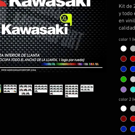
Kit de 
y todo 
en vin
calida
kawasa
color 1 (k
Se sirv
transpo
colocac
El kit 
instru
montaj
*MIRA
color 2 (
INFORM