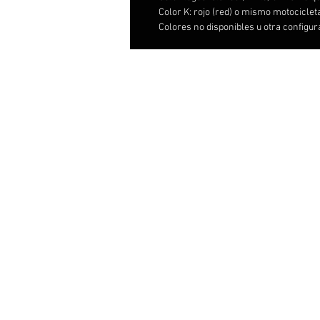
Color K: rojo (red) o mismo motociclet
Colores no disponibles u otra configu
Distribut