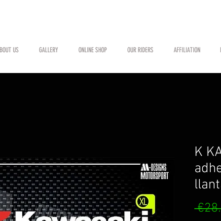
BOUT US
GALLERY
ONLINE SHOP
OUR RIDERS
AFFILIATION
K K
adhe
llan
 €28