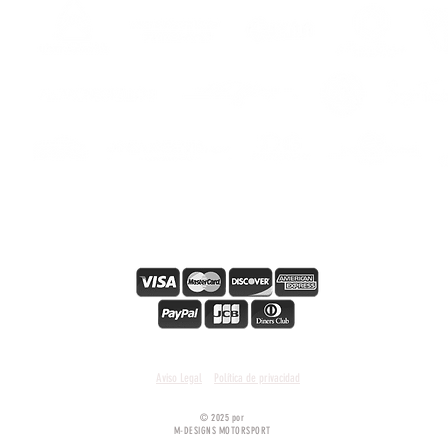
ers
s
Secure online payment
Condiciones y términos generales
Aviso Legal
Política de privacidad
© 2025 por
M-DESIGNS MOTORSPORT