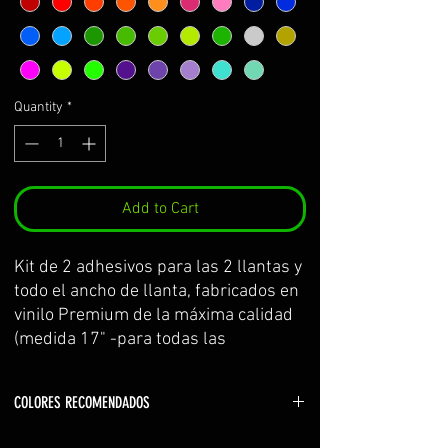
Quantity
*
Add to Cart
Kit de 2 adhesivos para las 2 llantas y 
todo el ancho de llanta, fabricados en 
vinilo Premium de la máxima calidad 
(medida 17" -para todas las 
kawasaki-)
Se sirve por partes y con 
COLORES RECOMENDADOS
transportador para facilitar su 
colocación.
Color logo: blanco (white), verde-kawa (yellow