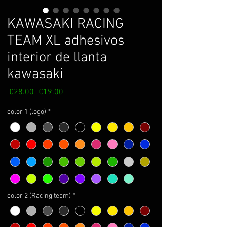
KAWASAKI RACING
TEAM XL adhesivos
interior de llanta
kawasaki
Regular
Sale
 €28.00 
€19.00
Price
Price
color 1 (logo)
*
color 2 (Racing team)
*