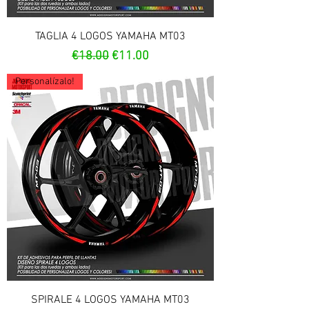
TAGLIA 4 LOGOS YAMAHA MT03
Regular Price
Sale Price
€18.00
€11.00
Personalízalo!
SPIRALE 4 LOGOS YAMAHA MT03