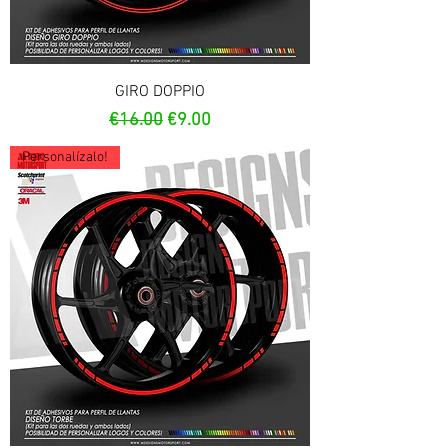
GIRO DOPPIO
Regular Price
Sale Price
€16.00
€9.00
Personalízalo!