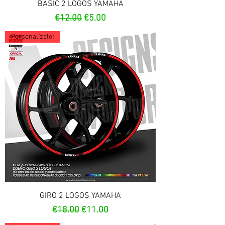
BASIC 2 LOGOS YAMAHA
Regular Price
Sale Price
€12.00
€5.00
Personalízalo!
GIRO 2 LOGOS YAMAHA
Regular Price
Sale Price
€18.00
€11.00