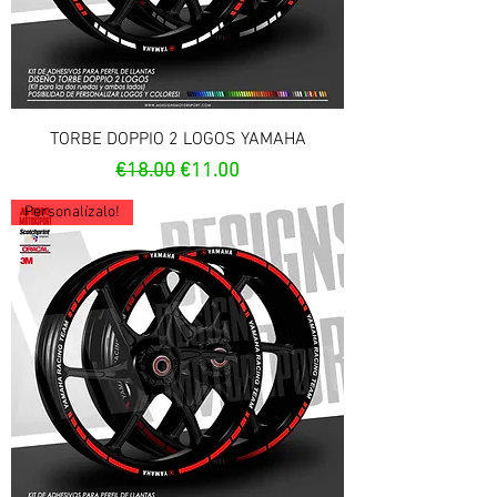
TORBE DOPPIO 2 LOGOS YAMAHA
Regular Price
Sale Price
€18.00
€11.00
Personalízalo!