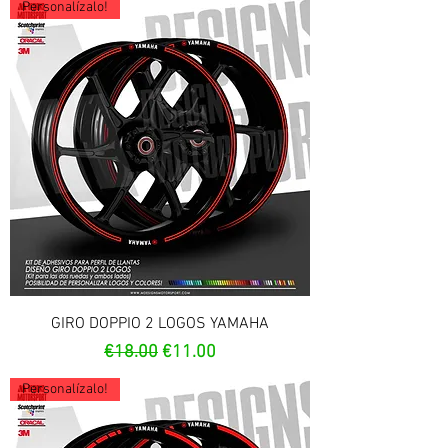
Personalízalo!
GIRO DOPPIO 2 LOGOS YAMAHA
Regular Price
Sale Price
€18.00
€11.00
Personalízalo!