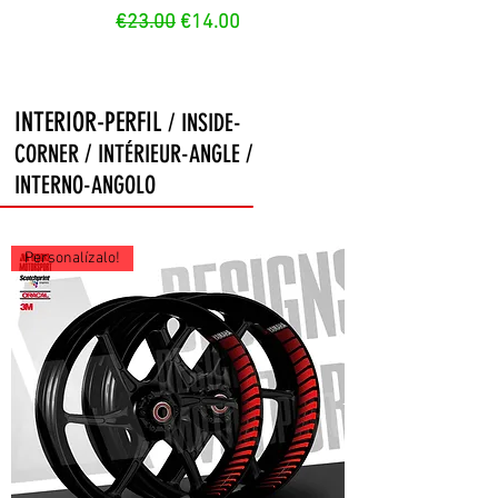
Regular Price
Sale Price
€23.00
€14.00
INTERIOR-PERFIL
/ INSIDE-
CORNER / INTÉRIEUR-ANGLE /
INTERNO-ANGOLO
Personalízalo!