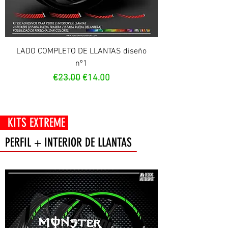
LADO COMPLETO DE LLANTAS diseño
nº1
Regular Price
Sale Price
€23.00
€14.00
 EXTREME
PERFIL + INTERIOR DE LLANTAS