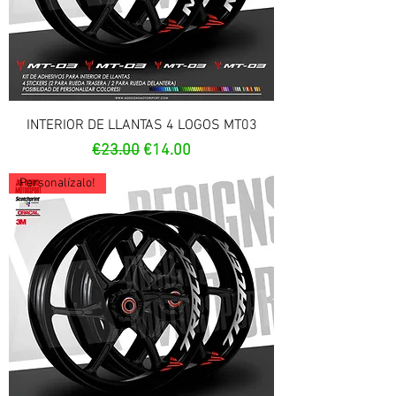
INTERIOR DE LLANTAS 4 LOGOS MT03
Regular Price
Sale Price
€23.00
€14.00
Personalízalo!