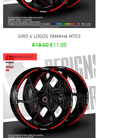
GIRO 4 LOGOS YAMAHA MT03
Regular Price
Sale Price
€18.00
€11.00
Personalízalo!