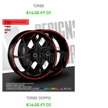
TORBE
Regular Price
Sale Price
€16.00
€9.00
Personalízalo!
TORBE DOPPIO
Regular Price
Sale Price
€16.00
€9.00