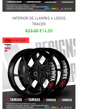
INTERIOR DE LLANTAS 4 LOGOS
TRACER
Regular Price
Sale Price
€23.00
€14.00
Personalízalo!