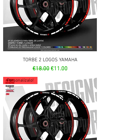
TORBE 2 LOGOS YAMAHA
Regular Price
Sale Price
€18.00
€11.00
Personalízalo!