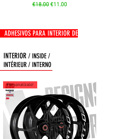
Regular Price
Sale Price
€18.00
€11.00
OS PARA INTERIOR DE
INTERIOR
/ INSIDE /
INTÉRIEUR / INTERNO
Personalízalo!