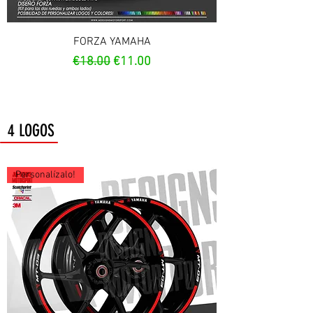
FORZA YAMAHA
Regular Price
Sale Price
€18.00
€11.00
4 LOGOS
Personalízalo!