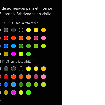
t de adhesivos para el interior
2 llantas, fabricados en vinilo
m de la máxima calidad.
-SIMBOLO- (en la foto red)
*
vimos por partes completas,
curvatura de la llanta y con
rtador para facilitar su
ción. GARANTIA DE
RVACION DE COLOR,
TO Y DIMENSIONES DURANTE
.
COLOR 2 MT-03 (en la foto white)
*
ncluye:
esivos.
ucciones de cuidados y
e.
 d'adhésifs pour l'intérieur
*
 2 jantes, fabriqués comme