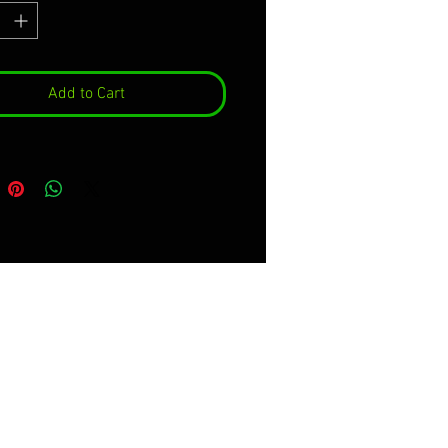
 Premium de la qualité
le.
e servons par parties
tes, avec la courbure du jante
Add to Cart
 transporteur à faciliter son
ent. GARANTIE DU
RVATION DU COULEUR,
ECT ET DE DIMENSIONS
NT 8 ANS.
nclut:
ésifs.
nstructions de soins et de
ge.
cker kit for the interior of the
. Made with Premium vinyl of
ximum quality.