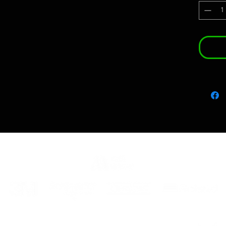
vinyle
maxima
Nous l
complè
et avec
placem
CONSE
D'ASP
PENDA
Le kit i
- 4 adh
- des i
monta
ENG
Sti
2 rims
the ma