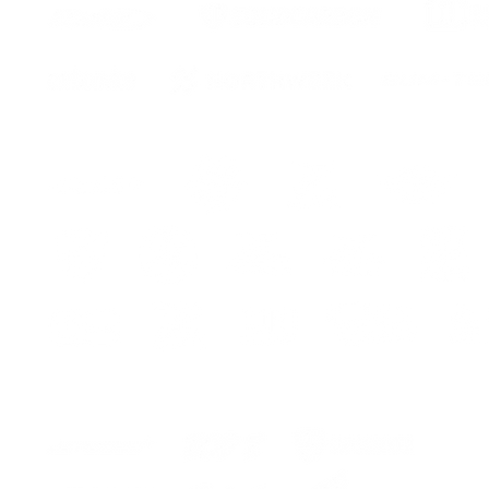
We serv
the cur
or
carrier
GUARA
COLOR
FOR 8 
The kit
- 4 sti
- instr
assemb
r
ITA
Kit 
cerchio
Premiu
Lo ser
la curv
traspor
colloc