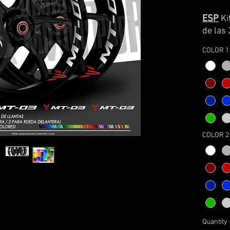
ESP
Ki
de las 
Premiu
COLOR 1 
Lo ser
con la 
transpo
coloca
CONSE
ASPEC
8 AÑOS
El kit i
-4 adh
-instr
montaj
FRA
Kit
Quantity
de les