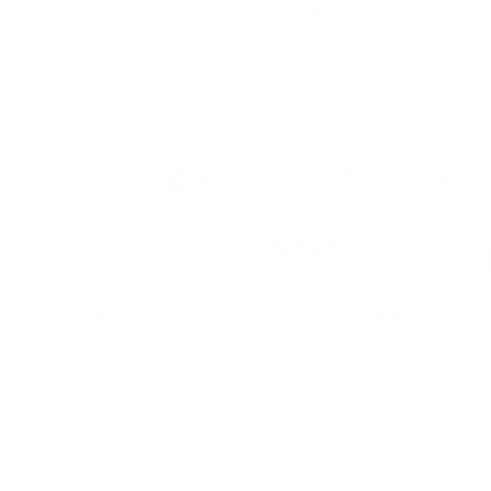
CONSE
ASPETT
Il kit i
- 4 ade
- istru
ers
s