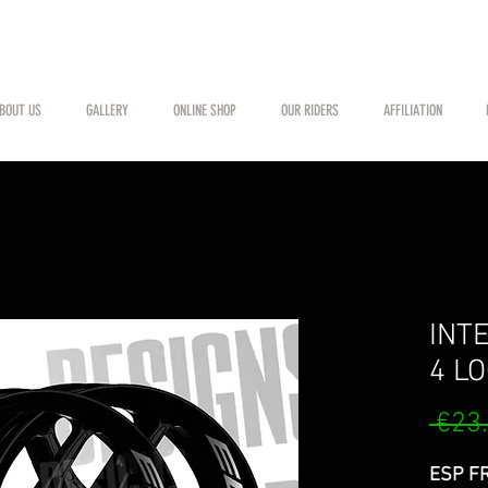
BOUT US
GALLERY
ONLINE SHOP
OUR RIDERS
AFFILIATION
INT
4 L
 €23
ESP FR