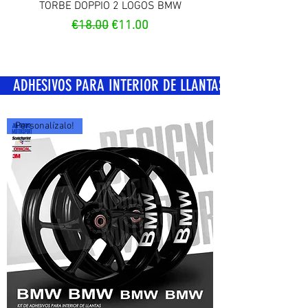
TORBE DOPPIO 2 LOGOS BMW
Regular Price
Sale Price
€18.00
€11.00
OS PARA INTERIOR DE LLANTAS
Personalízalo!