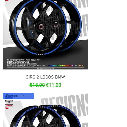
GIRO 2 LOGOS BMW
Regular Price
Sale Price
€18.00
€11.00
Personalízalo!