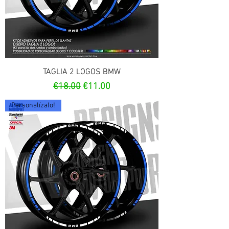
TAGLIA 2 LOGOS BMW
Regular Price
Sale Price
€18.00
€11.00
Personalízalo!