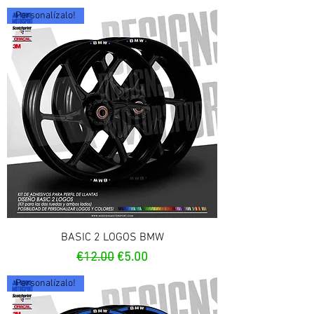
Personalízalo!
BASIC 2 LOGOS BMW
Regular Price
Sale Price
€12.00
€5.00
Personalízalo!