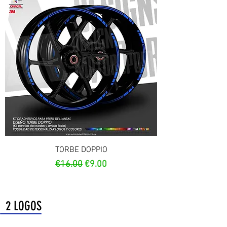
TORBE DOPPIO
Regular Price
Sale Price
€16.00
€9.00
2 LOGOS