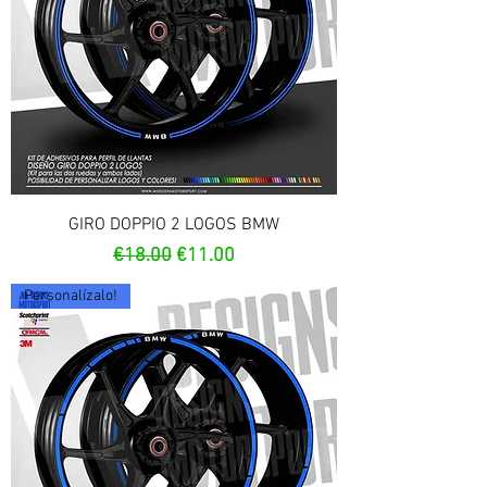
GIRO DOPPIO 2 LOGOS BMW
Regular Price
Sale Price
€18.00
€11.00
Personalízalo!