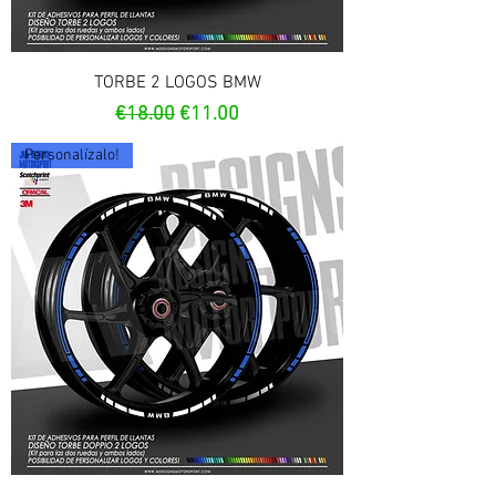
TORBE 2 LOGOS BMW
Regular Price
Sale Price
€18.00
€11.00
Personalízalo!