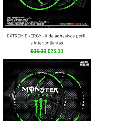
EXTREM ENERGY kit de adhesivos perfil
e interior llantas
Regular Price
Sale Price
€35.00
€25.00