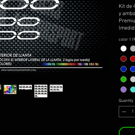
Kit de 
y ambos
Premiu
(medid
kawasa
color 1 (
Se sirv
transpo
colocac
El kit 
instru
montaj
PERSO
1- esco
Quantity
*MIRA
INFORM