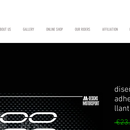
BOUT US
GALLERY
ONLINE SHOP
OUR RIDERS
AFFILIATION
dise
adhe
llan
 €23