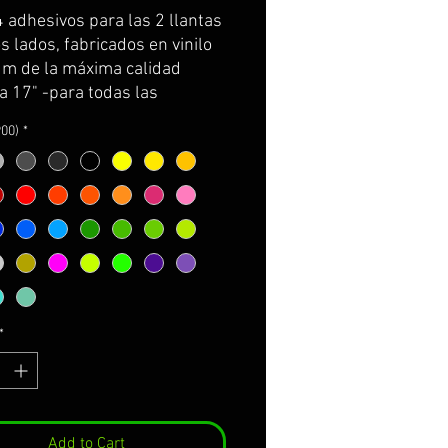
Price
Price
4 adhesivos para las 2 llantas
 lados, fabricados en vinilo
m de la máxima calidad
a 17" -para todas las
ki-)
900)
*
e por partes y con
rtador para facilitar su
ión.
incluye: adhesivos e
cciones de cuidados y
e.
NALIZABLES!
ger el color de 900
*
R AMPLIACIÓN DE
ACIÓN A PIE DE PÁGINA*
Add to Cart