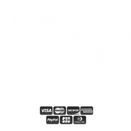
ers
s
Secure online payment