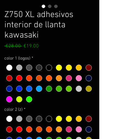
Z750 XL adhesivos
interior de llanta
kawasaki
Regular
Sale
 €28.00 
€19.00
Price
Price
color 1 (logos)
*
color 2 (z)
*