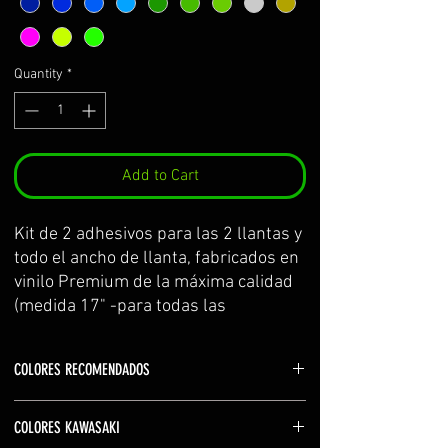
Quantity
*
Add to Cart
Kit de 2 adhesivos para las 2 llantas y 
todo el ancho de llanta, fabricados en 
vinilo Premium de la máxima calidad 
(medida 17" -para todas las 
kawasaki-)
Se sirve por partes y con 
COLORES RECOMENDADOS
transportador para facilitar su 
colocación.
Color logos: blanco (white) o mismo que la
El kit incluye: adhesivos e 
COLORES KAWASAKI
motocicleta