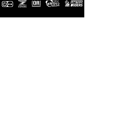
M-Pro
Riders
Official
photographers
M-Designs