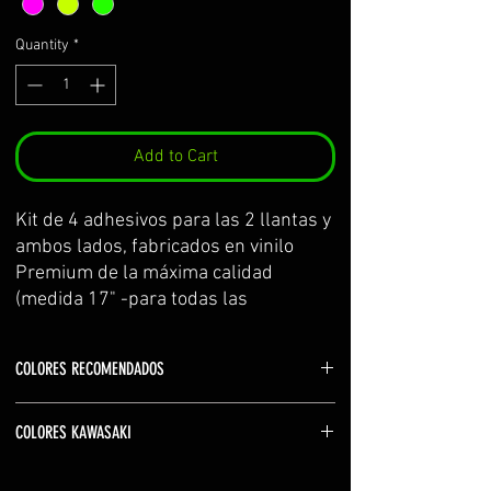
Quantity
*
Add to Cart
Kit de 4 adhesivos para las 2 llantas y 
ambos lados, fabricados en vinilo 
Premium de la máxima calidad 
(medida 17" -para todas las 
kawasaki-)
Se sirve por partes y con 
COLORES RECOMENDADOS
transportador para facilitar su 
colocación.
Color logos: blanco (white) o mismo que la
El kit incluye: adhesivos e 
COLORES KAWASAKI
motocicleta
instrucciones de cuidados y montaje.
Color Z: rojo (red) o mismo motocicleta
verde kawasaki YELLOW GREEN
Colores no disponibles u otra configuración