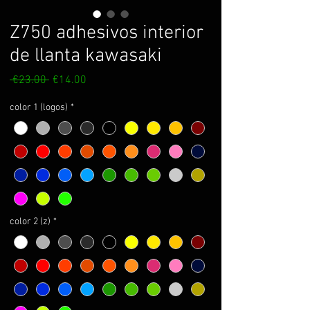
Z750 adhesivos interior
de llanta kawasaki
Regular
Sale
 €23.00 
€14.00
Price
Price
color 1 (logos)
*
color 2 (z)
*