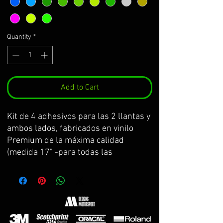
Quantity
*
Add to Cart
Kit de 4 adhesivos para las 2 llantas y
ambos lados, fabricados en vinilo
Premium de la máxima calidad
(medida 17" -para todas las
kawasaki-)
Se sirve por partes y con
transportador para facilitar su
colocación.
El kit incluye: adhesivos e