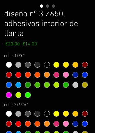
diseño nº 3 Z650,
adhesivos interior de
llanta
Regular
Sale
 €23.00 
€14.00
Price
Price
color 1 (Z)
*
color 2 (650)
*