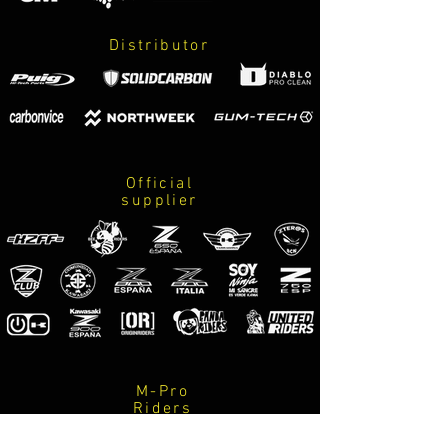
instrucciones de cuidados y montaje.
Distributor
PERSONALIZABLES!
1- escoger el color de la Z
2- escoger el color de 650
*MIRAR AMPLIACIÓN DE
INFORMACIÓN A PIE DE PÁGINA*
Official
supplier
M-Pro
Riders