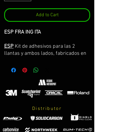
Add to Cart
ESP FRA ING ITA
ESP
Kit de adhesivos para las 2
llantas y ambos lados, fabricados en
vinilo Premium de la máxima calidad.
Lo servimos por partes completas,
con la curvatura de la llanta y con
transportador para facilitar su
colocación. GARANTIA DE
CONSERVACION DE COLOR, ASPECTO
Y DIMENSIONES DURANTE 8 AÑOS.
Distributor
El kit incluye:
-adhesivos.
-instrucciones de cuidados y montaje.