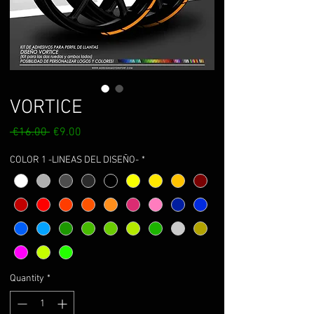
VORTICE
Regular
Sale
 €16.00 
€9.00
Price
Price
COLOR 1 -LINEAS DEL DISEÑO-
*
Quantity
*