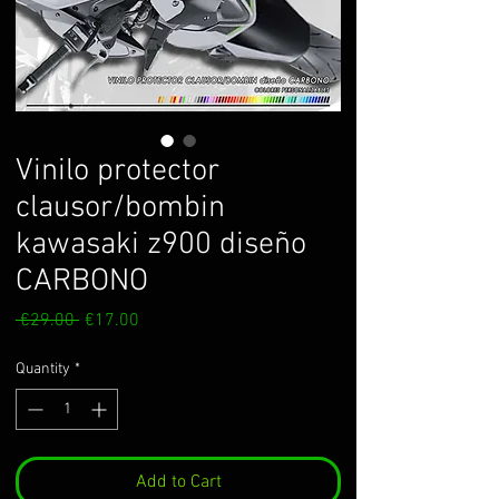
Vinilo protector
clausor/bombin
kawasaki z900 diseño
CARBONO
Regular
Sale
 €29.00 
€17.00
Price
Price
Quantity
*
Add to Cart