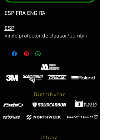
ESP FRA ENG ITA
ESP
Vinilo protector de clausor/bombin
z900/z900E 25-26-27
Hecho sobre vinilo 3M premium de la
máxima calidad con propiedades anti
burbujas y facil instalación.
El kit incluye:
-Decoración completa mostrada en la
Distributor
imagen.
-Esponja de imprimación 3M de
refuerzo para garantizar la adhesión
durante 8 años.
-Instrucciones de cuidados y montaje.
*CONSULTA COLORES DE TU Z900 EN
Official