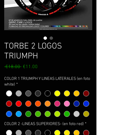
TORBE 2 LOGOS
TRIUMPH
Regular
Sale
 €18.00 
€11.00
Price
Price
COLOR 1 TRIUMPH Y LINEAS LATERALES (en foto
white)
*
COLOR 2 -LINEAS SUPERIORES- (en foto red)
*