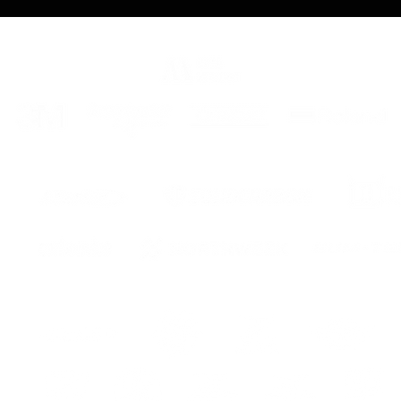
- des i
monta
PERSO
COULEU
latéral
COULEU
COLEUR
ENG
St
sides.
or
the ma
We serv
the cur
carrier
GUARA
COLOR
FOR 8 
r