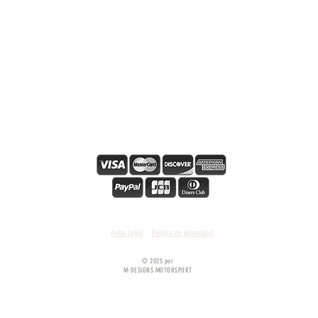
ers
s
Il kit i
- adesi
- istru
PERSO
COLORE 
COLORE
Secure online payment
COLORE 
Condiciones y términos generales
Aviso Legal
Política de privacidad
© 2025 por
M-DESIGNS MOTORSPORT