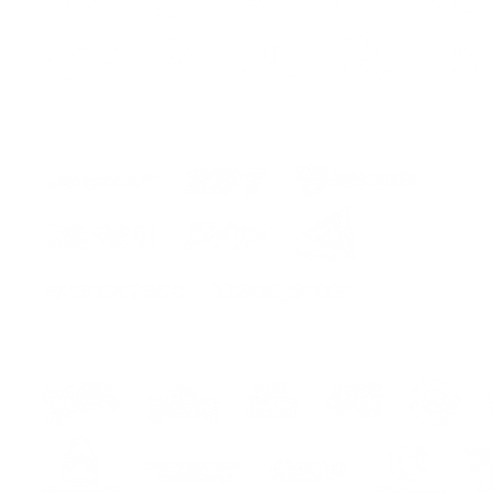
The kit
- stick
- instr
assemb
CUSTO
COLOR 
COLOR 
COLOR 3
ITA
Kit 
ed entr
Premiu
Lo ser
la curv
traspor
colloc
CONSE
ASPETT