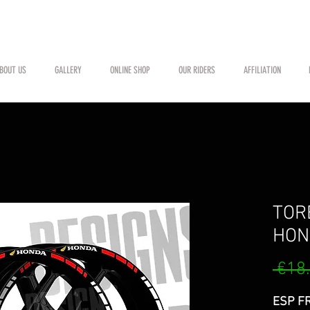
BOUT US
GALLERY
ONLINE SHOP
OUR RIDERS
AFFILIATION
TOR
HON
 €18
ESP FR