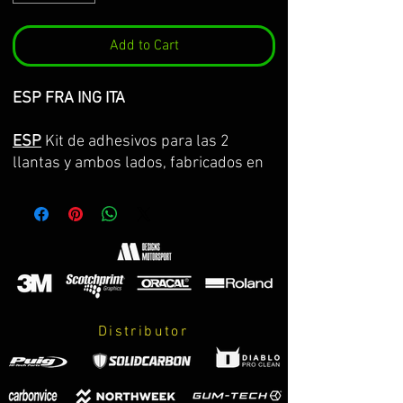
Add to Cart
ESP FRA ING ITA
ESP
Kit de adhesivos para las 2
llantas y ambos lados, fabricados en
vinilo Premium de la máxima calidad.
Lo servimos por partes completas,
con la curvatura de la llanta y con
transportador para facilitar su
colocación. GARANTIA DE
CONSERVACION DE COLOR, ASPECTO
Y DIMENSIONES DURANTE 8 AÑOS.
Distributor
El kit incluye:
-adhesivos.
-instrucciones de cuidados y montaje.