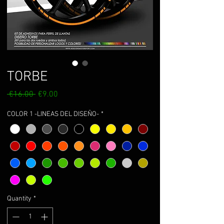
TORBE
Regular
Sale
 €16.00 
€9.00
Price
Price
COLOR 1 -LINEAS DEL DISEÑO-
*
Quantity
*