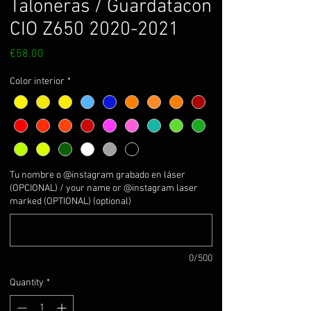
Taloneras / Guardatacon
CIO Z650 2020-2021
Price
€58.00
Color interior
*
Tu nombre o @instagram grabado en láser
(OPCIONAL) / your name or @instagram laser
marked (OPTIONAL) (optional)
0/500
Quantity
*