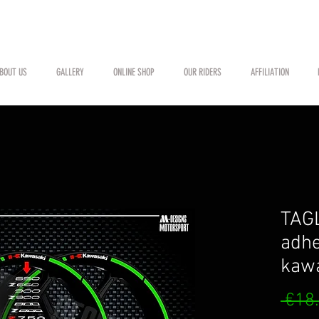
BOUT US
GALLERY
ONLINE SHOP
OUR RIDERS
AFFILIATION
TAG
adhe
kaw
 €18