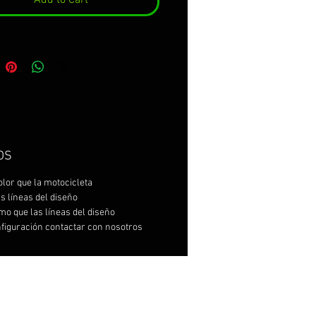
OS
olor que la motocicleta
as líneas del diseño
mo que las líneas del diseño
nfiguración contactar con nosotros