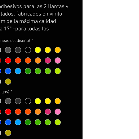
Price
Price
adhesivos para las 2 llantas y
ados, fabricados en vinilo
m de la máxima calidad
a 17" -para todas las
ki-)
lineas del diseño)
*
e por partes, cortados con la
ra de la llanta y con
rtador para facilitar su
ión.
incluye: adhesivos e
cciones de cuidados y
e.
logos)
*
NALIZABLES!
ger los logos a incorporar
ger el color de las líneas
ger el color de los logos
ger el color de la K y de la Z