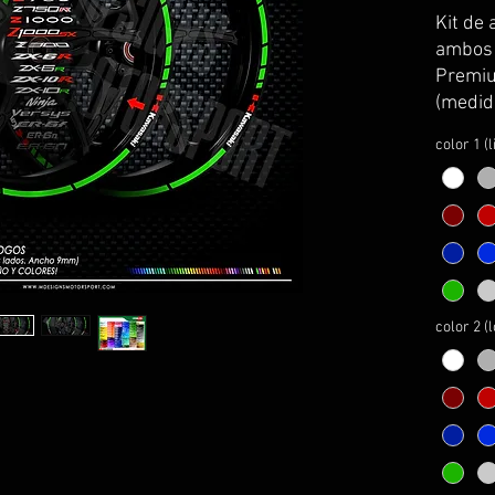
Kit de 
ambos l
Premiu
(medid
kawasa
color 1 (
Se sirv
curvatu
transpo
colocac
El kit 
instru
montaj
color 2 (
PERSO
1- esco
2- esco
3- esco
4- esco