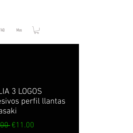
FAQ
Mas
LIA 3 LOGOS
sivos perfil llantas
asaki
Regular
Sale
.00 
€11.00