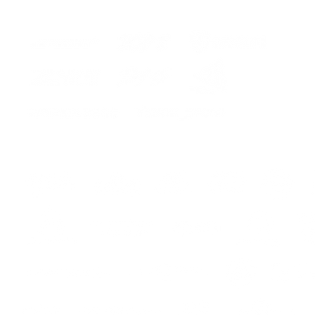
ers
s