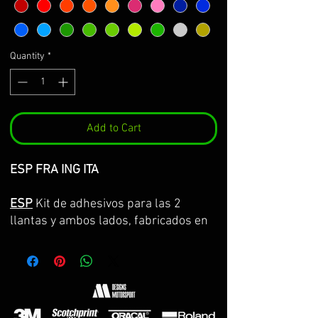
Quantity
*
Add to Cart
ESP FRA ING ITA
ESP
Kit de adhesivos para las 2
llantas y ambos lados, fabricados en
vinilo Premium de la máxima calidad.
Lo servimos por partes completas,
con la curvatura de la llanta y con
transportador para facilitar su
colocación. GARANTIA DE