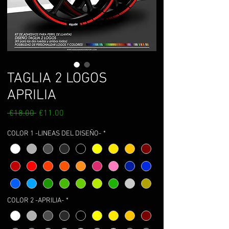
TAGLIA 2 LOGOS
APRILIA
Regular
Sale
 €18.00 
€11.00
Price
Price
COLOR 1 -LINEAS DEL DISEÑO-
*
COLOR 2 -APRILIA-
*