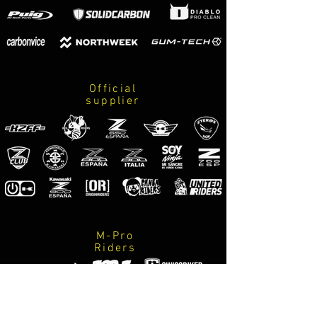
Official
supplier
M-Pro
Riders