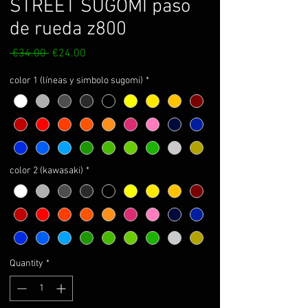
STREET SUGOMI paso
de rueda z800
Regular
Sale
 €34.00 
€24.00
Price
Price
color 1 (líneas y simbolo sugomi)
*
color 2 (kawasaki)
*
Quantity
*