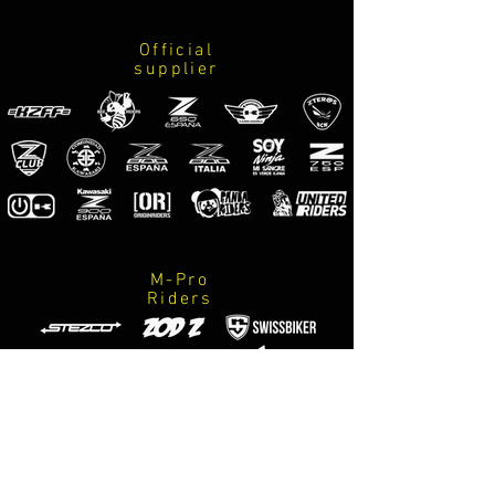
lineas
kawasaki
Official
marca neumaticos
supplier
marca escape
marca accesorios / suspensiones / equipacion
especializada / m-designs motorsport / logo
z800
M-Pro
Riders
Official
photographers