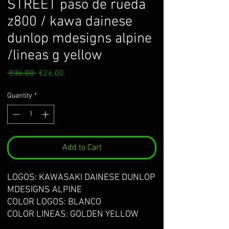
STREET paso de rueda
z800 / kawa dainese
dunlop mdesigns alpine
/lineas g yellow
Regular
Sale
 €36.00 
€26.00
Price
Price
Quantity
*
Add to Cart
LOGOS: KAWASAKI DAINESE DUNLOP
MDESIGNS ALPINE
COLOR LOGOS: BLANCO
COLOR LINEAS: GOLDEN YELLOW