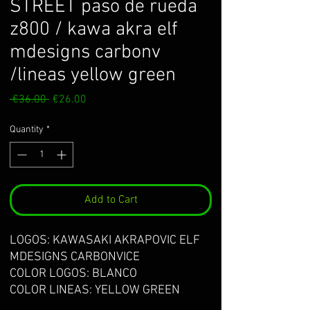
STREET paso de rueda
z800 / kawa akra elf
mdesigns carbonv
/lineas yellow green
Regular
Sale
 €36.00 
€26.00
Price
Price
Quantity
*
Add to Cart
LOGOS: KAWASAKI AKRAPOVIC ELF
MDESIGNS CARBONVICE
COLOR LOGOS: BLANCO
COLOR LINEAS: YELLOW GREEN
KAWA