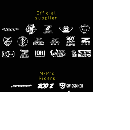
lineas
kawasaki
Official
marca neumaticos
supplier
marca escape
marca accesorios / suspensiones / equipacion
especializada / m-designs motorsport / logo
z800
M-Pro
Riders
Official
photographers