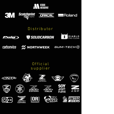
naranja z750 LIGHT ORANGE
rojo z800 RED
sugomy BURGUNDY
gris z800 METALLIC GREY
verde monster LIME GREEN
Distributor
Official
supplier