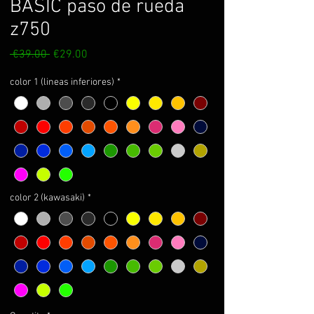
BASIC paso de rueda
z750
Regular
Sale
 €39.00 
€29.00
Price
Price
color 1 (lineas inferiores)
*
color 2 (kawasaki)
*