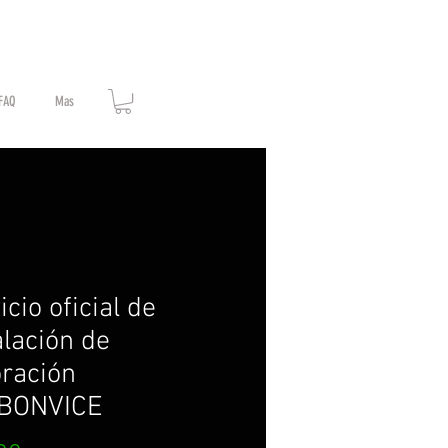
FAQ
Mas
icio oficial de
alación de
ración
BONVICE