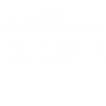
FRA
Se
dans l
(au cas
Carbon
nos dé
Sabot s
décorat
or
ITA
Serv
nel pu
(in cas
Carbon
deco pe
si arre
deco in
r