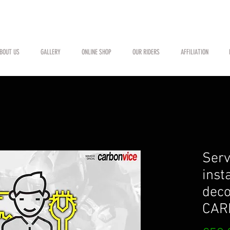
BOUT US
GALLERY
ONLINE SHOP
OUR RIDERS
AFFILIATION
Serv
inst
deco
CAR