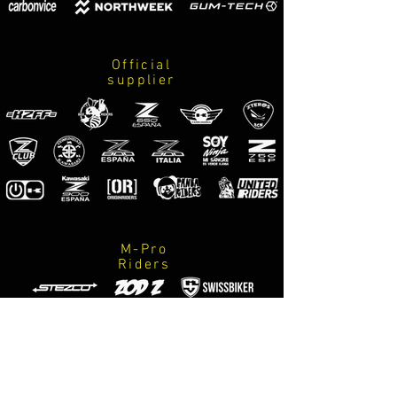
riporremo la parte corrispondente per 
una nuova
Official
supplier
M-Pro
Riders