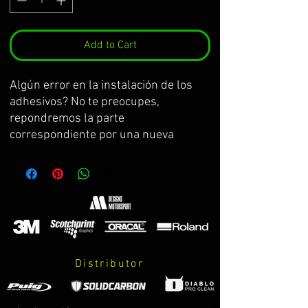
Add to Cart
Algún error en la instalación de los 
adhesivos? No te preocupes, 
repondremos la parte 
correspondiente por una nueva 
Some mistake at the installation of 
the stickers? Don't worry, we will re-
put the corresponding part for one 
new 
Une erreur dans l'installation des 
adhésifs? Ne te préoccupe pas, nous 
remettrons la partie correspondante 
Distributor
par la nouvelle l'une
Qualche errore nell'installazione degli 
adesivi? Non ti preoccupare, 