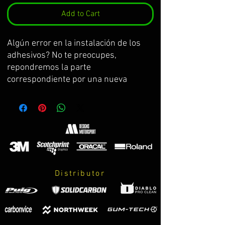
Add to Cart
Algún error en la instalación de los 
adhesivos? No te preocupes, 
repondremos la parte 
correspondiente por una nueva 
Some mistake at the installation of 
the stickers? Don't worry, we will re-
put the corresponding part for one 
new 
Une erreur dans l'installation des 
adhésifs? Ne te préoccupe pas, nous 
remettrons la partie correspondante 
Distributor
par la nouvelle l'une
Qualche errore nell'installazione degli 
adesivi? Non ti preoccupare, 
riporremo la parte corrispondente per 
una nuova