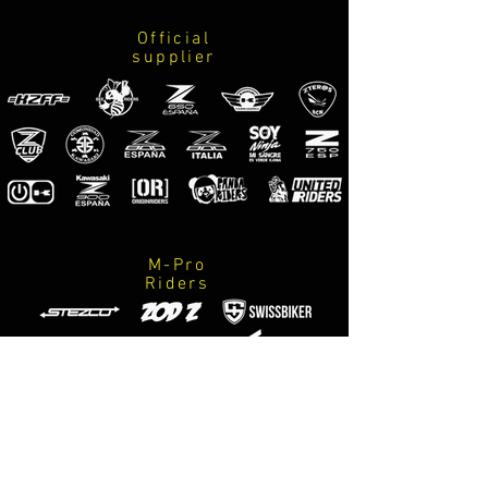
Official
supplier
M-Pro
Riders
Official
photographers
M-Designs