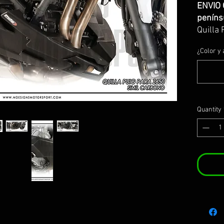
ENVIO 
peníns
Quilla 
carbon
¿Color y 
Fabrica
carbon
Se incl
homolo
puig (
Quantity
Motors