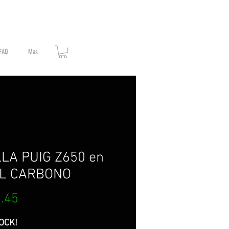
FAQ
Mas
LLA PUIG Z650 en
IL CARBONO
Price
.45
OCK!