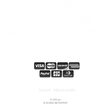
ers
s
Secure online payment
Condiciones y términos generales
Aviso Legal
Política de privacidad
© 2025 por
M-DESIGNS MOTORSPORT