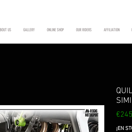
BOUT US
GALLERY
ONLINE SHOP
OUR RIDERS
AFFILIATION
QUI
SIM
€245
¡EN ST