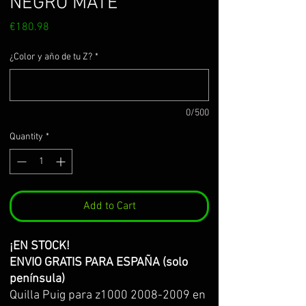
NEGRO MATE
Price
€180.98
¿Color y año de tu Z?
*
0/500
Quantity
*
Add to Cart
¡EN STOCK!​​​​​​​
ENVIO GRATIS PARA ESPAÑA (solo
península)
Quilla Puig para z1000 2008-2009 en