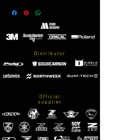
negro mate
Fabricada en plastico ABS
Se incluye tornilleria, anclajes,
homologación y juego de adhesivos
puig (la decoración M-Designs
Motorsport debe adquirirse a parte)
Distributor
Official
supplier