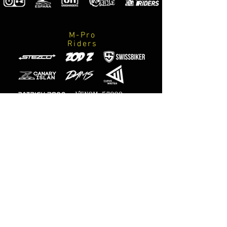
M-Pro
Riders
Official
photographers
M-Designs