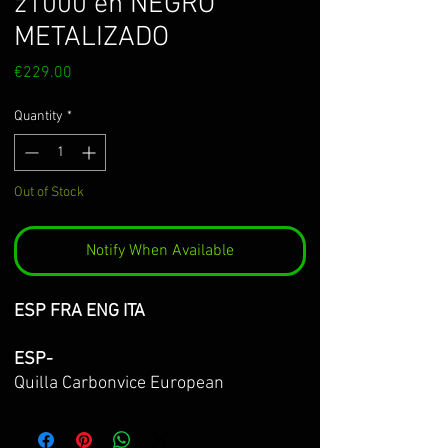
z1000 en NEGRO
METALIZADO
Price
€229.00
Quantity
*
Out of Stock
Notify When Available
ESP FRA ENG ITA
ESP-
Quilla Carbonvice European
ZCup para
z1000
y
z1000R
en negro
metálizado, se incluye protector