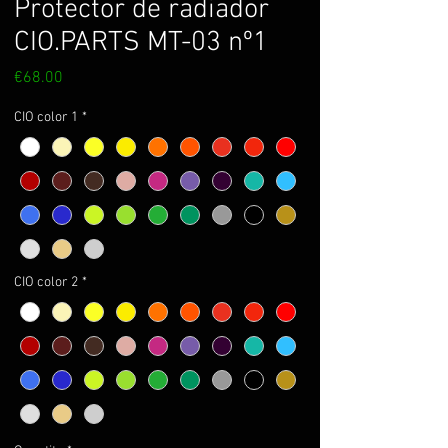
Protector de radiador
CIO.PARTS MT-03 nº1
Price
€68.00
CIO color 1
*
CIO color 2
*