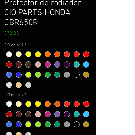
Protector de radiador
CIO.PARTS HONDA
CBR650R
Price
€72.00
CIO color 1
*
CIO color 2
*