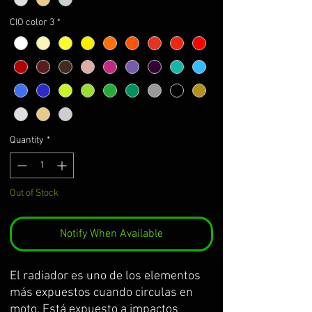
CIO color 3
*
Quantity
*
Out of Stock
Notify When Available
El radiador es uno de los elementos
más expuestos cuando circulas en
moto. Está expuesto a impactos