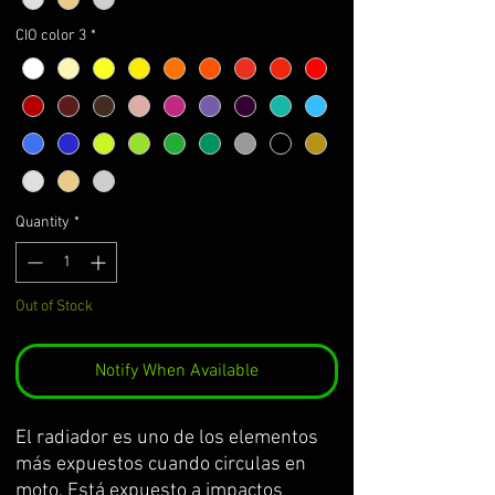
CIO color 3
*
Quantity
*
Out of Stock
Notify When Available
El radiador es uno de los elementos
más expuestos cuando circulas en
moto. Está expuesto a impactos