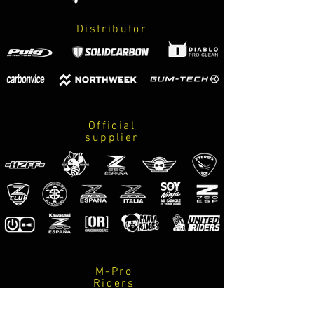
Puedes calcular el precio de tu envío desde el
COLOR 1: si señala una pieza en blanco, se
carrito de la compra, introduciendo el destino.
refiere a todo el conjunto de elementos en
Distributor
blanco.
Los plazos de fabricación son entre 48h-96h. El
COLOR 2. Si señala una pieza en verde, se refiere
tiempo de entrega empezará a contar desde el
a todo el conjunto de elementos en verde.
envío y dependerá del país de destino.
Si desea cambios en el diseño del protector de
España (península): 24h-48h
radiador y sea más exclusivo, póngase en
España (Baleares): 24h-48h
contacto con nosotros. Le facilitaremos la
Official
España (Canarias): 48h-96h
supplier
propuesta y su precio final.
Europa: 48h-96h
Resto del mundo: 48h-96h
Nota: no se pueden elegir colores que no estén en
nuestra carta de colores oficial.
Una vez el producto está enviado, recibirás un
mail con el seguimiento de nuestra empresa de
confianza Packlink.
Nota: Al tratarse de piezas personalizadas y bajo
encargo, debes elegir muy bien las opciones de
M-Pro
personalización disponibles (colores, grabado…)
Riders
ya que no podremos hacer nada en caso de
equivocación.