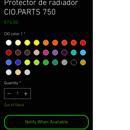
Protector de radiador
CIO.PARTS 750
Price
€74.00
CIO color 1
*
Quantity
*
Out of Stock
Notify When Available