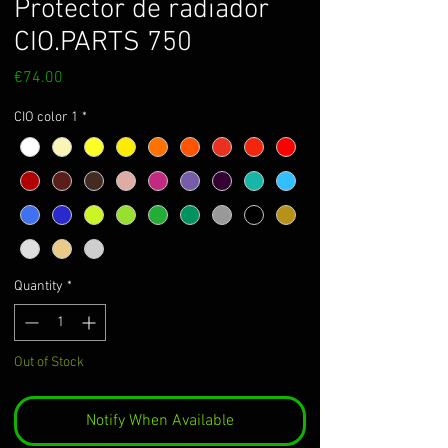
Protector de radiador
CIO.PARTS 750
Price
€74.00
CIO color 1
*
Quantity
*
Out of Stock
Notify When Available