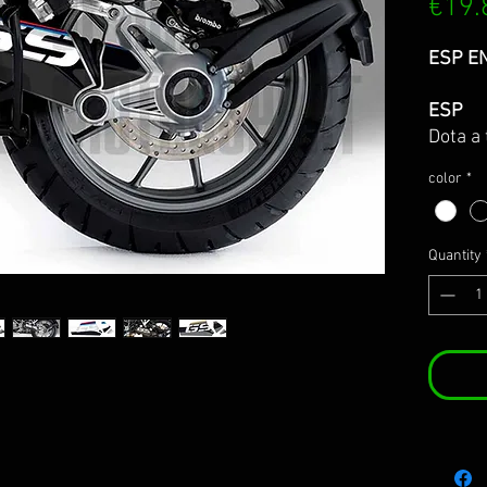
€19.
ESP E
ESP
Dota a
feroz y
color
*
de basc
mejor 
tres di
Quantity
oro. En
bascul
model
R1200
R1250
ADVEN
La impr
garant
resiste