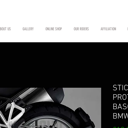
BOUT US
GALLERY
ONLINE SHOP
OUR RIDERS
AFFILIATION
STI
PRO
BAS
BMW