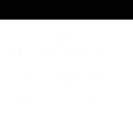
Se adhi
gracias
permiti
ENG
GS SW
Give yo
and co
swing 
color t
among t
or
black a
swing a
BMW R
ADVEN
BMW R
models
The bac