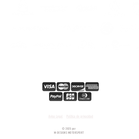
modèl
R1200
R1250
ers
s
ADVEN
L'impre
garant
une ré
éventue
à la pi
texturé
rempla
Secure online payment
Condiciones y términos generales
Aviso Legal
Política de privacidad
© 2025 por
M-DESIGNS MOTORSPORT