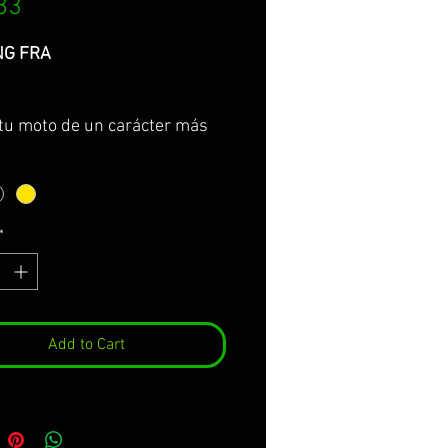
Price
83
NG FRA
 tu moto de un carácter más
 competitivo con el protector
ulante, eligiendo el color que
se adapte a tu moto entre los
sponibles: Blanco, negro y
*
contrarás el protector de
ante disponible para los
os BMW R1200GS, BMW
GS ADVENTURE, BMW
G y BMW R1250GS
Add to Cart
TURE.
esión trasera de la tira
iza gráficos duraderos y
ncia ante posibles arañazos.