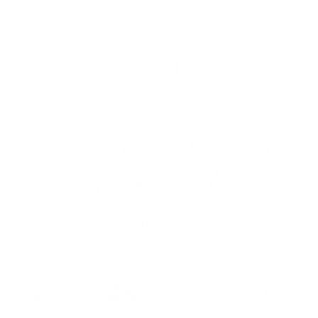
guaran
and re
r
scratch
easily 
allowin
FRA
PROTE
GS
Donnez
plus fé
protège
choisis
le mieu
disponi
trouver
oscilla