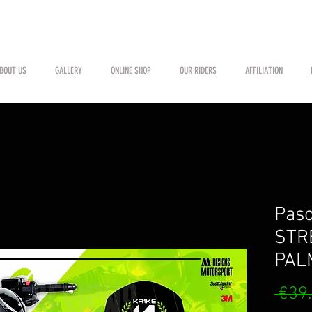
BOUT US
GALLERY
ONLINE SHOP
OUR RIDERS
AFFILIATION
Paso
STR
PAL
 €39