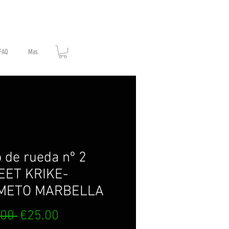
FAQ
Mas
 de rueda nº 2
EET KRIKE-
METO MARBELLA
Regular
Sale
.00 
€25.00