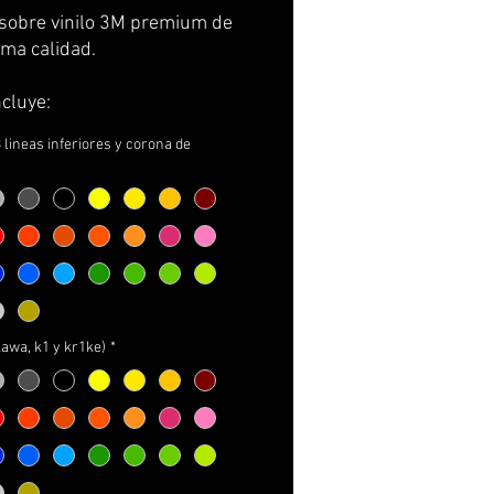
Price
Price
sobre vinilo 3M premium de
ima calidad.
ncluye:
r para el paso de rueda en
3 lineas inferiores y corona de
mate con la decoración
 centrada encima.
ivo de prueba TEST, para
ar y centrar la colocación
e poner el definitivo
 adhesivo 3M de refuerzo para
izar la adhesión durante 10
kawa, k1 y kr1ke)
*
ucciones de cuidados y
e.