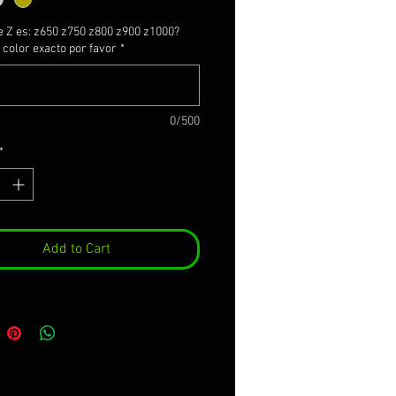
e Z es: z650 z750 z800 z900 z1000?
color exacto por favor
*
0/500
*
Add to Cart