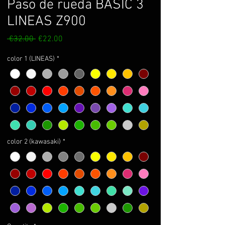
Paso de rueda BASIC 3
LINEAS Z900
Regular
Sale
 €32.00 
€22.00
Price
Price
color 1 (LINEAS)
*
color 2 (kawasaki)
*