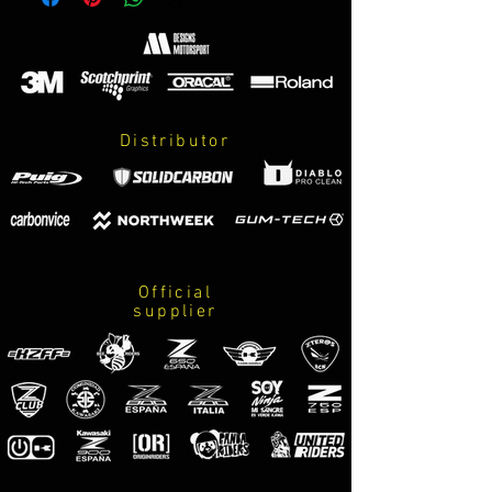
naranja z800 2016 ORANGE RED CANDY
naranja z750 LIGHT ORANGE
rojo z800 RED
sugomy BURGUNDY
gris z800 METALLIC GREY
verde monster LIME GREEN
Distributor
Official
supplier