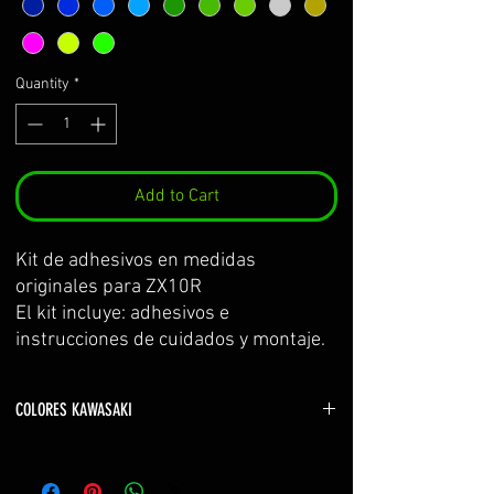
Quantity
*
Add to Cart
Kit de adhesivos en medidas
originales para ZX10R
El kit incluye: adhesivos e
instrucciones de cuidados y montaje.
PERSONALIZABLES!
COLORES KAWASAKI
*MIRAR AMPLIACIÓN DE
verde kawasaki YELLOW GREEN
INFORMACIÓN A PIE DE PÁGINA*
naranja z800 ORANGE