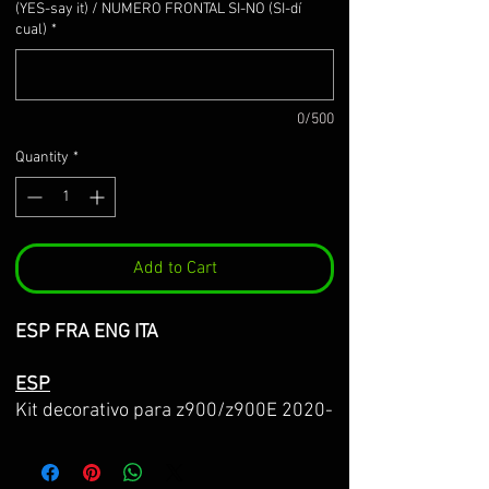
(YES-say it) / NUMERO FRONTAL SI-NO (SI-dí
cual)
*
0/500
Quantity
*
Add to Cart
ESP FRA ENG ITA
ESP
Kit decorativo para z900/z900E 2020-
2024
Hecho sobre vinilo 3M premium de la