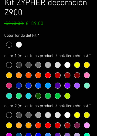
Kit ZYPHER decoración
Z900
Regular
Sale
 €240.00 
€189.00
Price
Price
Color fondo del kit
*
color 1 (mirar fotos producto/look item photos)
*
color 2 (mirar fotos producto/look item photos)
*