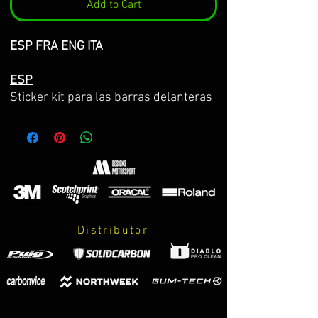
Add to Cart
ESP FRA ENG ITA
ESP
Sticker kit para las barras delanteras
de la kawasaki z900 / z900e 2020-
2024
Hecho sobre vinilo 3M premium de la
máxima calidad.
Diseño completo pre-centrado y
preparado para instalar de una vez.
Distributor
El kit incluye:
-2 Stickers mostrados en la imagen.
(para barra derecha e izquierda)
-Instrucciones de cuidados y montaje.