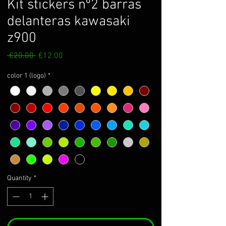
Kit stickers nº2 barras
delanteras kawasaki
z900
Regular
Sale
 €20.00 
€12.00
Price
Price
color 1 (logo)
*
Quantity
*