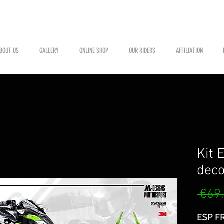
BOUT US
GALLERY
ONLINE SHOP
OUR RIDERS
AFFILIATION
Kit 
deco
 €69
ESP FR