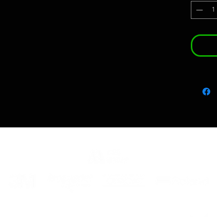
color 1
color 2
*CONS
EN LA
FRA
Kit dé
Fait s
qualit
anti bu
On peut
d'orig
garanti
Le kit i
-Décor