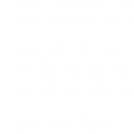
l'image
-Crayo
or
pour g
ans.
-Instru
montag
couleur
vert)
couleur
blanch
r
*CONS
Z900 
PRODU
ENG
Decora
Made o