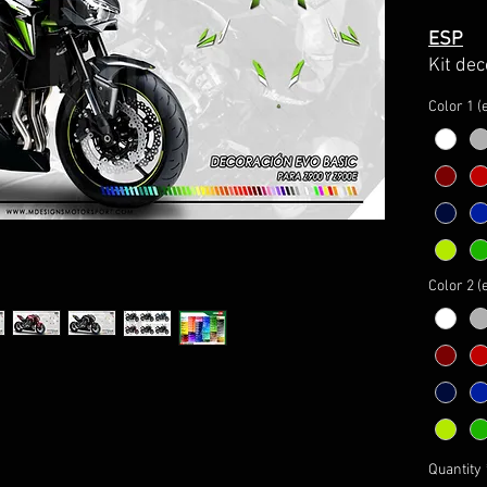
ESP
Kit de
Hecho 
Color 1 (
la máx
anti bu
Se pue
decora
durant
que sea
Color 2 (
El kit i
-Decor
la ima
-Lápic
para g
8 años
-Instr
Quantity
montaj