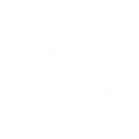
maximu
anti bu
It's po
decorat
8 guara
visible.
The kit
-Compl
image
-Adhes
ers
s
reinfo
adhesio
-Instru
Color 1
Color 2
*CONS