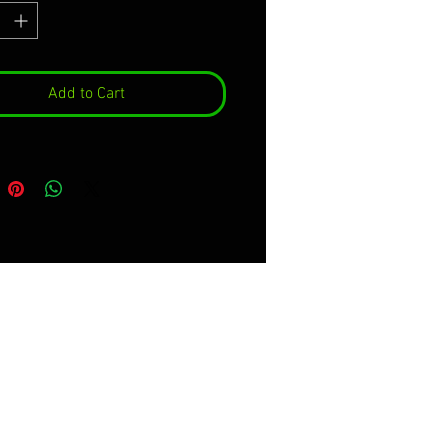
 (en la muestra en verde)
 (en la muestra en blanco)
Add to Cart
ULTA COLORES DE TU Z900
S IMAGENES DEL PRODUCTO*
coratif pour z900/z900E
ur vinyle 3M premium de la
é maximale avec propriétés
lles et une installation facile.
 installer sur la décoration
ine, conservant pendant 8 ans
s et sans qu'il ne soit visible.
nclut:
ation complète montrée dans