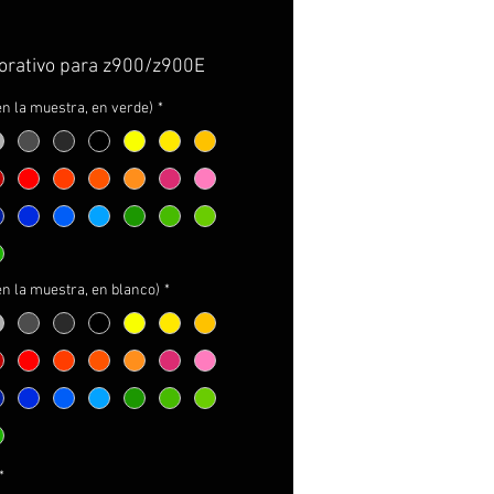
corativo para z900/z900E
sobre vinilo 3M premium de
en la muestra, en verde)
*
ima calidad con propiedades
rbujas y facil instalación.
de instalar sobre la
ción de origen, conservandola
e 8 años garantizados y sin
 visible.
en la muestra, en blanco)
*
ncluye:
ación completa mostrada en
gen.
es adhesivos 3M de refuerzo
arantizar la adhesión durante
.
ucciones de cuidados y
*
e.