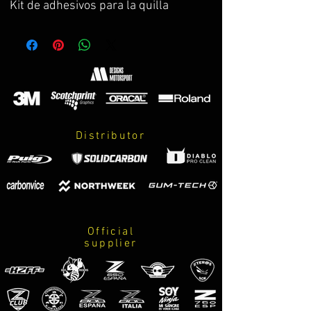
Kit de adhesivos para la quilla
Carbonvice european zcup
z900
z900e z900street
Hecho sobre vinilo premium de la
máxima calidad.
El kit incluye:
-kit de adhesivos para la quilla
(ambos lados)
Distributor
-adhesivo M-Designs Motorsport
(parte inferior de la quilla)
-adhesivo de prueba TEST, para
practicar y centrar la colocación antes
de poner los definitivos
-instrucciones de cuidados y montaje.
Official
supplier
Sponsors y colores a escoger (Logos a
escoger. Dí 4 logos: marca
neumaticos, escape, ropa de
motocicleta y accesorios (m-