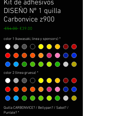
Kit de adhesivos
DISEÑO Nº 1 quilla
Carbonvice z900
Regular
Sale
 €54.00 
€39.00
Price
Price
color 1 (kawasaki, linea y sponsors)
*
color 2 (linea gruesa)
*
Quilla CARBONVICE? / Bellypan? / Sabot? /
Puntale?
*