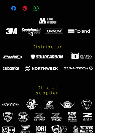
Hecho sobre vinilo 3M premium de la
máxima calidad con propiedades anti
burbujas y facil instalación.
Se puede instalar sobre la decoración
de origen, conservandola durante 8
años garantizados y sin que sea
Distributor
visible.
El kit incluye:
-Decoración completa mostrada en la
imagen.
-Instrucciones de cuidados y montaje.
Official
supplier
*CONSULTA COLORES DE TU Z900 EN
LAS IMAGENES DEL PRODUCTO*
FRA
Kit décoratif pour couvre selle