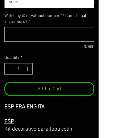
With (say it) or without number? / Con (di cual) o
sin numero?
*
0/500
Quantity
*
Add to Cart
ESP FRA ENG ITA
ESP
Kit decorativo para tapa colin
kawasaki, para z900/z900E