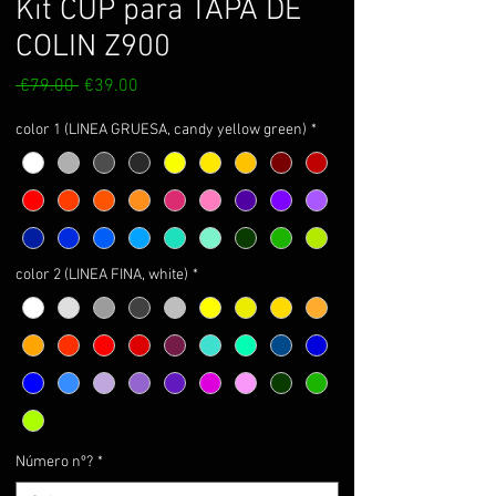
Kit CUP para TAPA DE
COLIN Z900
Regular
Sale
 €79.00 
€39.00
Price
Price
color 1 (LINEA GRUESA, candy yellow green)
*
color 2 (LINEA FINA, white)
*
Número nº?
*