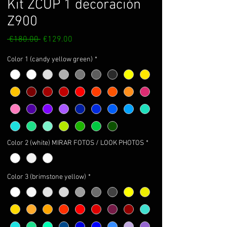
Kit ZCUP 1 decoración
Z900
Regular
Sale
 €180.00 
€129.00
Price
Price
Color 1 (candy yellow green)
*
Color 2 (white) MIRAR FOTOS / LOOK PHOTOS
*
Color 3 (brimstone yellow)
*