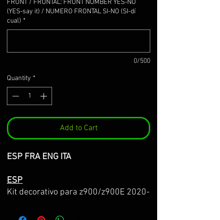
FRONT / FRONTAL: FRONT NUMBER YES-NO
(YES-say it) / NUMERO FRONTAL SI-NO (SI-dí
cual)
*
0/500
Quantity
*
Add to Cart
ESP FRA ENG ITA
ESP
Kit decorativo para z900/z900E 2020-
2024
Hecho sobre vinilo 3M premium de la