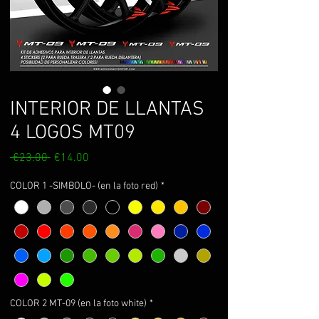
INTERIOR DE LLANTAS
4 LOGOS MT09
Regular
Sale
 €23.00 
€14.00
Price
Price
COLOR 1 -SIMBOLO- (en la foto red)
*
COLOR 2 MT-09 (en la foto white)
*