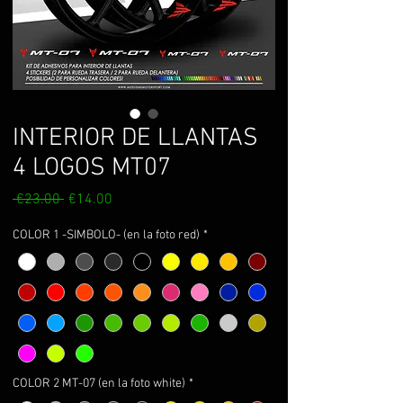
INTERIOR DE LLANTAS
4 LOGOS MT07
Regular
Sale
 €23.00 
€14.00
Price
Price
COLOR 1 -SIMBOLO- (en la foto red)
*
COLOR 2 MT-07 (en la foto white)
*