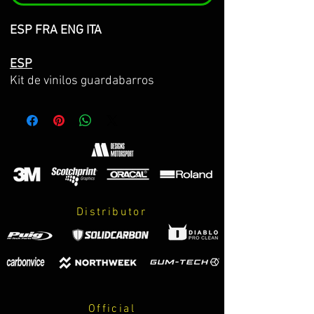
ESP FRA ENG ITA
ESP
Kit de vinilos guardabarros
trasero z900/z900E 25-26-27
Hecho sobre vinilo 3M premium de la
máxima calidad con propiedades anti
burbujas y facil instalación.
El kit incluye:
-Decoración completa mostrada en la
Distributor
imagen.
-Vinilo de test.
-Lápices adhesivos 3M de refuerzo
para garantizar la adhesión durante 8
años.
-Instrucciones de cuidados y montaje.
Official