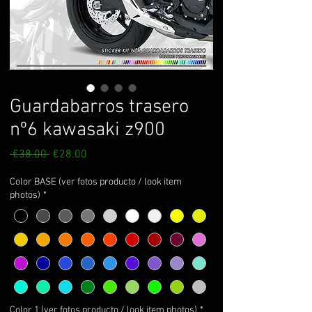
Guardabarros trasero
nº6 kawasaki z900
Regular
Sale
 €38.00 
€28.00
Price
Price
Color BASE (ver fotos producto / look item
photos)
*
Color 1 (ver fotos producto / look item photos)
*