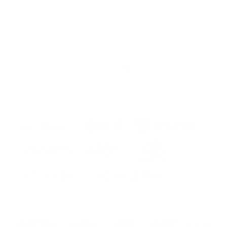
-Instru
*CONS
r
IN THE
ITA
Kit ade
z900/z
Fatto 
massim
bolle e
Il kit i
-
Decoraz
mmagi
-Adesiv
-Matite
garanti