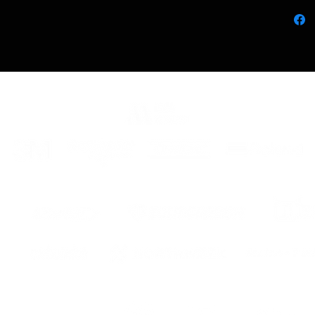
*CONS
Z900 
PRODU
ENG
Decals
z900/z
Made o
maximu
anti bu
The kit
-Compl
or
image
-Test s
-Adhes
reinfo
adhesio