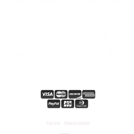
-Istruz
*CONSU
ers
LE IM
s
Secure online payment
Condiciones y términos generales
Aviso Legal
Política de privacidad