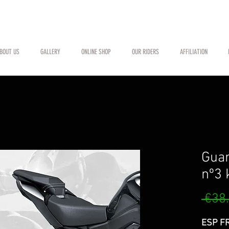
BOUT US
GALLERY
ONLINE SHOP
OUR RIDERS
AFFILIATION
Guar
nº3 
 €38
ESP FR