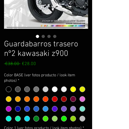
Guardabarros trasero
nº2 kawasaki z900
Regular
Sale
 €38.00 
€28.00
Price
Price
Color BASE (ver fotos producto / look item
photos)
*
Color 1 (ver fotos producto / look item photos)
*