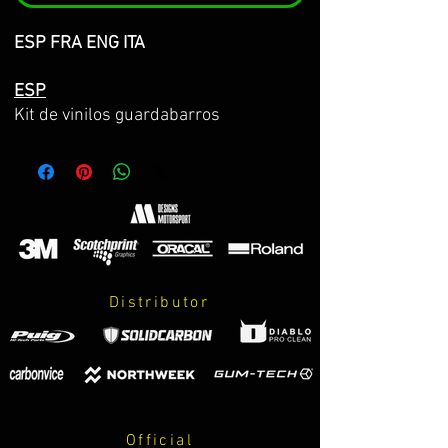
ESP FRA ENG ITA
ESP
Kit de vinilos guardabarros
trasero z900/z900E 25-26-27
Hecho sobre vinilo 3M premium de la
máxima calidad con propiedades anti
burbujas y facil instalación.
El kit incluye:
-Decoración completa mostrada en la
Distributor
imagen.
-Vinilo de test.
-Lápices adhesivos 3M de refuerzo
para garantizar la adhesión durante 8
años.
-Instrucciones de cuidados y montaje.
Official