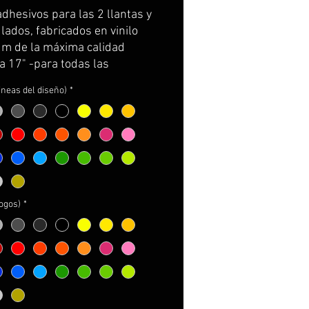
Price
Price
adhesivos para las 2 llantas y
ados, fabricados en vinilo
m de la máxima calidad
a 17" -para todas las
ki-)
lineas del diseño)
*
e por partes, cortados con la
ra de la llanta y con
rtador para facilitar su
ión.
incluye: adhesivos e
cciones de cuidados y
e.
logos)
*
NALIZABLES!
ger los logos a incorporar
ger el color de las líneas
ger el color de los logos
ger el color de la K y de la Z