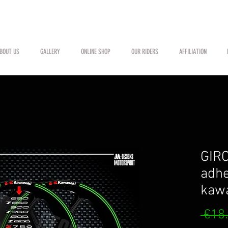
BOUT US
GALLERY
ONLINE SHOP
OUR RIDERS
AFFILIATION
GIR
adhe
kaw
 €18