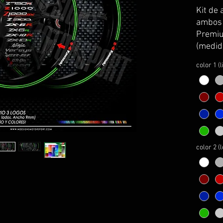
Kit de 
ambos l
Premiu
(medid
kawasa
color 1 (
Se sirv
curvatu
transpo
colocac
El kit 
instru
montaj
color 2 (
PERSO
1- esco
2- esco
3- esco
4- esco