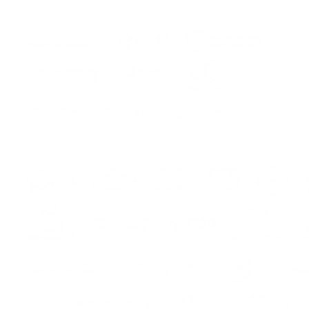
ers
s