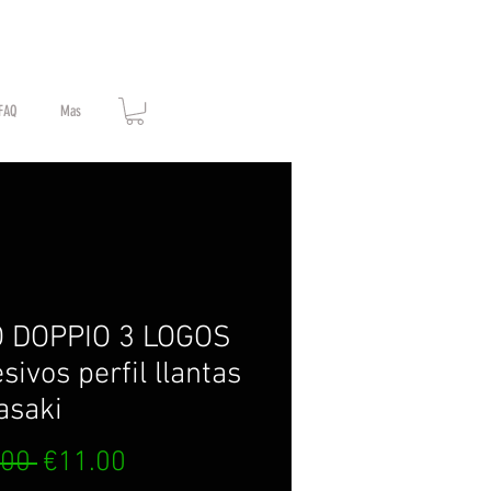
FAQ
Mas
O DOPPIO 3 LOGOS
sivos perfil llantas
asaki
Regular
Sale
.00 
€11.00