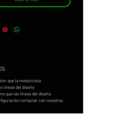
OS
olor que la motocicleta
as líneas del diseño
mo que las líneas del diseño
nfiguración contactar con nosotros